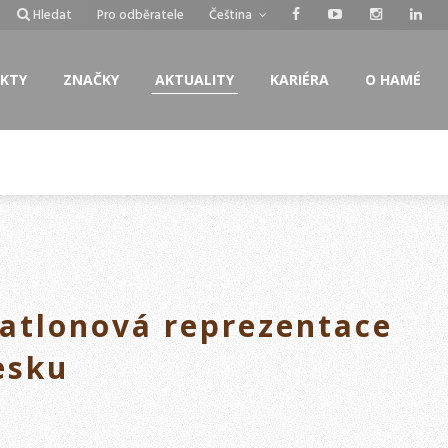
Hledat
Pro odběratele
Čeština
KTY
ZNAČKY
AKTUALITY
KARIÉRA
O HAMÉ
atlonová reprezentace
esku