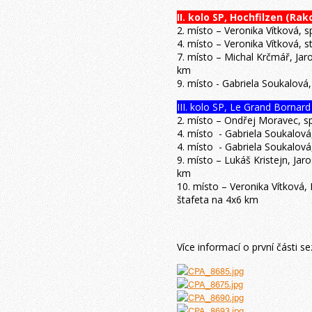
II. kolo SP, Hochfilzen (Ra
2. místo – Veronika Vítková, s
4. místo – Veronika Vítková, 
7. místo – Michal Krčmář, Jar
km
9. místo - Gabriela Soukalová
III. kolo SP, Le Grand Bornard
2. místo – Ondřej Moravec, s
4. místo - Gabriela Soukalová
4. místo - Gabriela Soukalová
9. místo – Lukáš Kristejn, Ja
km
10. místo – Veronika Vítková,
štafeta na 4x6 km
Více informací o první části 