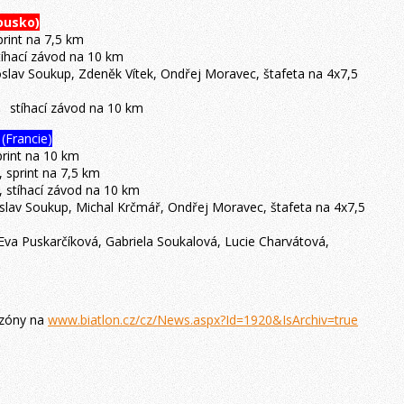
kousko)
print na 7,5 km
stíhací závod na 10 km
oslav Soukup, Zdeněk Vítek, Ondřej Moravec, štafeta na 4x7,5
, stíhací závod na 10 km
 (Francie)
print na 10 km
, sprint na 7,5 km
, stíhací závod na 10 km
roslav Soukup, Michal Krčmář, Ondřej Moravec, štafeta na 4x7,5
 Eva Puskarčíková, Gabriela Soukalová, Lucie Charvátová,
sezóny na
www.biatlon.cz/cz/News.aspx?Id=1920&IsArchiv=true