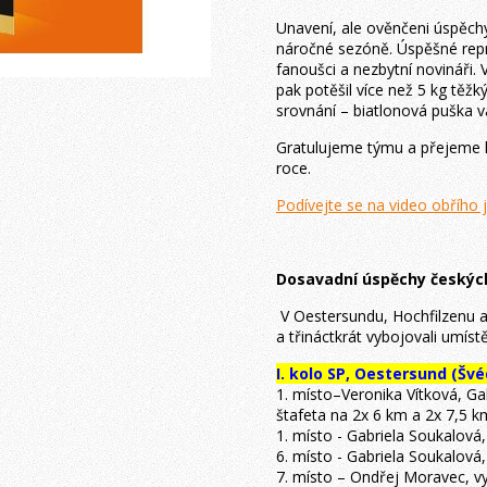
Unavení, ale ověnčeni úspěchy
náročné sezóně. Úspěšné repre
fanoušci a nezbytní novináři. 
pak potěšil více než 5 kg tě
srovnání – biatlonová puška v
Gratulujeme týmu a přejeme k
roce.
Podívejte se na video obřího 
Dosavadní úspěchy českých
V Oestersundu, Hochfilzenu a 
a třináctkrát vybojovali umístě
I. kolo SP, Oestersund (Šv
1. místo–Veronika Vítková, G
štafeta na 2x 6 km a 2x 7,5 k
1. místo - Gabriela Soukalová
6. místo - Gabriela Soukalová,
7. místo – Ondřej Moravec, v