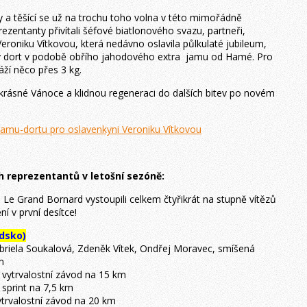
 a těšící se už na trochu toho volna v této mimořádně
zentanty přivítali šéfové biatlonového svazu, partneři,
Veroniku Vítkovou, která nedávno oslavila půlkulaté jubileum,
žký dort v podobě obřího jahodového extra jamu od Hamé. Pro
áží něco přes 3 kg.
rásné Vánoce a klidnou regeneraci do dalších bitev po novém
jamu-dortu pro oslavenkyni Veroniku Vítkovou
 reprezentantů v letošní sezóně:
Le Grand Bornard vystoupili celkem čtyřikrát na stupně vítězů
ní v první desítce!
édsko)
abriela Soukalová, Zdeněk Vítek, Ondřej Moravec, smíšená
m
, vytrvalostní závod na 15 km
 sprint na 7,5 km
ytrvalostní závod na 20 km