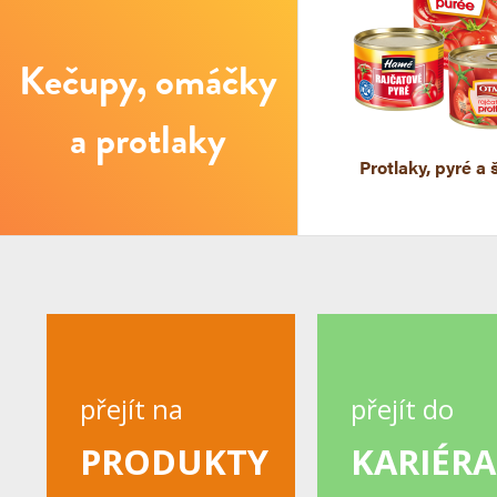
Kečupy, omáčky
a protlaky
Protlaky, pyré a 
přejít na
přejít do
PRODUKTY
KARIÉRA