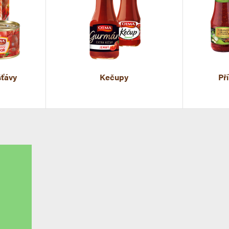
šťávy
Kečupy
Př