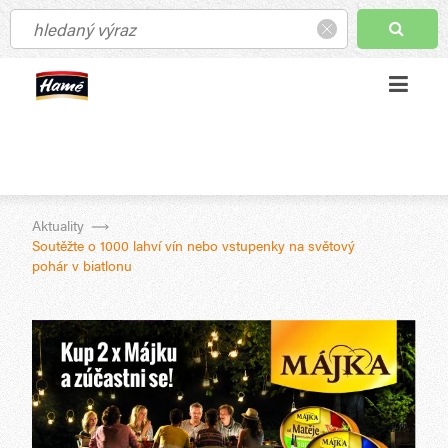
Aktuality
Soutěžte o 1000 lahví vín nebo vstupenky na světový
pohár v biatlonu