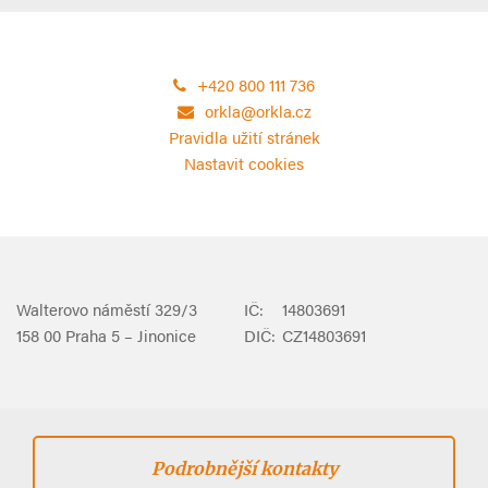
+420 800 111 736
orkla@orkla.cz
Pravidla užití stránek
Nastavit cookies
Walterovo náměstí 329/3
IČ:
14803691
158 00 Praha 5 – Jinonice
DIČ:
CZ14803691
Podrobnější kontakty