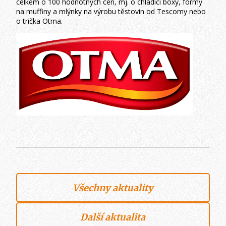
celkem o 100 hodnotných cen, mj. o chladící boxy, formy
na muffiny a mlýnky na výrobu těstovin od Tescomy nebo
o trička Otma.
Všechny aktuality
Další aktualita