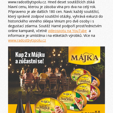
www.radostbytspolu.cz. Hned deset soutěžících získá
hlavní cenu, kterou je zásoba vína pro dva na celý rok.
Připraveno je ale dalších 180 cen. Navíc každý soutěžící,
který správně zodpoví soutěžní otázky, vyhrává exkurzi do
historického vinného sklepa Vinium pro dvě osoby i s
degustací zdarma. Soutěž Hamé podpoří prostřednictvím
online kampaně, včetně
videospotu na YouTube
a
informace je umístěna i na etiketách výrobků. Více na
www.radostbytspolu.cz