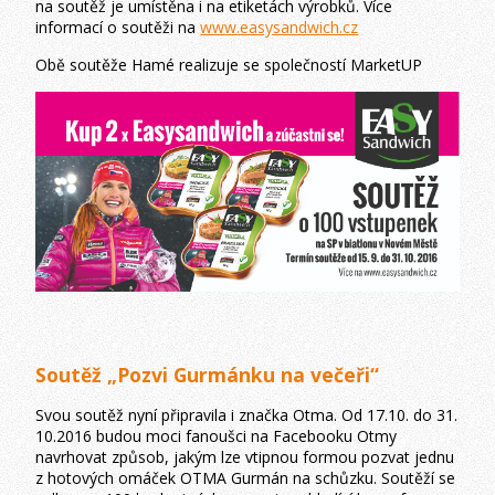
na soutěž je umístěna i na etiketách výrobků. Více
informací o soutěži na
www.easysandwich.cz
Obě soutěže Hamé realizuje se společností MarketUP
Soutěž „Pozvi Gurmánku na večeři“
Svou soutěž nyní připravila i značka Otma. Od 17.10. do 31.
10.2016 budou moci fanoušci na Facebooku Otmy
navrhovat způsob, jakým lze vtipnou formou pozvat jednu
z hotových omáček OTMA Gurmán na schůzku. Soutěží se