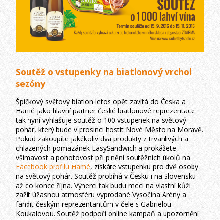
Soutěž o vstupenky na biatlonový vrchol
sezóny
Špičkový světový biatlon letos opět zavítá do Česka a
Hamé jako hlavní partner české biatlonové reprezentace
tak nyní vyhlašuje soutěž o 100 vstupenek na světový
pohár, který bude v prosinci hostit Nové Město na Moravě.
Pokud zakoupíte jakékoliv dva produkty z trvanlivých a
chlazených pomazánek EasySandwich a prokážete
všímavost a pohotovost při plnění soutěžních úkolů na
Facebook profilu Hamé
, získáte vstupenku pro dvě osoby
na světový pohár. Soutěž probíhá v Česku i na Slovensku
až do konce října. Výherci tak budu moci na vlastní kůži
zažít úžasnou atmosféru vyprodané Vysočina Arény a
fandit českým reprezentantům v čele s Gabrielou
Koukalovou. Soutěž podpoří online kampaň a upozornění