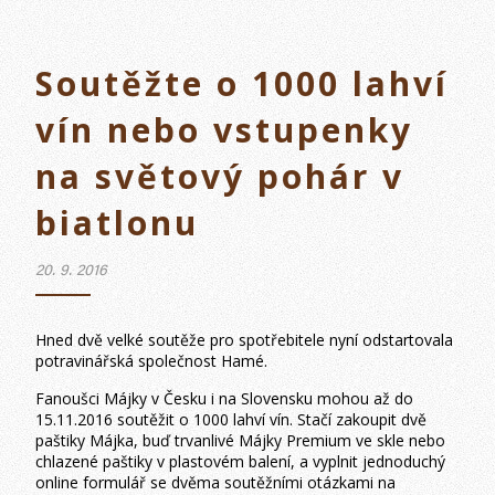
Soutěžte o 1000 lahví
vín nebo vstupenky
na světový pohár v
biatlonu
20. 9. 2016
Hned dvě velké soutěže pro spotřebitele nyní odstartovala
potravinářská společnost Hamé.
Fanoušci Májky v Česku i na Slovensku mohou až do
15.11.2016 soutěžit o 1000 lahví vín. Stačí zakoupit dvě
paštiky Májka, buď trvanlivé Májky Premium ve skle nebo
chlazené paštiky v plastovém balení, a vyplnit jednoduchý
online formulář se dvěma soutěžními otázkami na