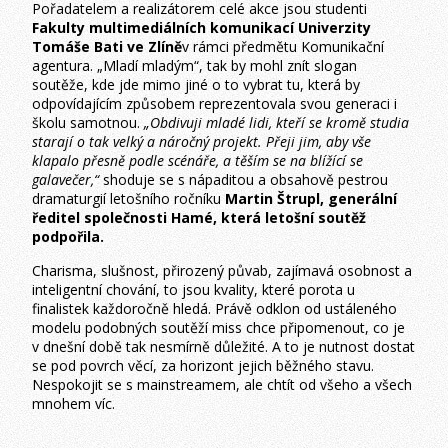
Pořadatelem a realizátorem celé akce jsou studenti
Fakulty multimediálních komunikací Univerzity
Tomáše Bati ve Zlíně
v rámci předmětu Komunikační
agentura. „Mladí mladým“, tak by mohl znít slogan
soutěže, kde jde mimo jiné o to vybrat tu, která by
odpovídajícím způsobem reprezentovala svou generaci i
školu samotnou.
„Obdivuji mladé lidi, kteří se kromě studia
starají o tak velký a náročný projekt. Přeji jim, aby vše
klapalo přesně podle scénáře, a těším se na blížící se
galavečer,“
shoduje se s
nápaditou a obsahově pestrou
dramaturgií letošního ročníku
Martin Štrupl
, generální
ředitel společnosti Hamé, která letošní soutěž
podpořila.
Charisma, slušnost, přirozený půvab, zajímavá osobnost a
inteligentní chování, to jsou kvality, které porota u
finalistek každoročně hledá. Právě odklon od ustáleného
modelu podobných soutěží miss chce připomenout, co je
v dnešní době tak nesmírně důležité. A to je nutnost dostat
se pod povrch věcí, za horizont jejich běžného stavu.
Nespokojit se s mainstreamem, ale chtít od všeho a všech
mnohem víc.