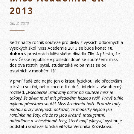
2013
26. 2. 2013
Sedmnáctý ročník soutěže pro dívky z vyšších odborných a
vysokých škol Miss Academia 2013 se bude konat
10.
dubna
v prostorách Městského divadla Zlín. A přesto, že
se v České republice v poslední době se soutěžemi miss
doslova roztrhl pytel, studentská volba miss se od
ostatních v mnohém liší.
V první řadě zde nejde jen o krásu fyzickou, ale především
o krásu vnitřní, nebo chcete-li o duši, intelekt a všeobecný
rozhled. „
Všeobecně uznávaný názor na soutěže miss je
takový, že dívka musí mít především hezkou tvář. Právě tuhle
mylnou představu soutěž Miss Academia boří. Protože tady
mohou dívky veřejnosti dokázat, že modelky nejsou jen
ramínka na šaty, ale že to jsou krásné, inteligentní,
odhodlané a sebevědomé ženy, které mají (s)mysl,“
vystihuje
podstatu soutěže loňská vítězka Veronika Kožíšková.