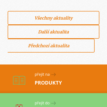
Všechny aktuality
Další aktualita
Předchozí aktualita
přejít na
PRODUKTY
přejít do