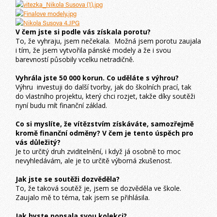
V čem jste si podle vás získala porotu?
To, že vyhraju, jsem nečekala. Možná jsem porotu zaujala
i tím, že jsem vytvořila pánské modely a že i svou
barevností působily vcelku netradičně.
Vyhrála jste 50 000 korun. Co uděláte s výhrou?
Výhru investuji do další tvorby, jak do školních prací, tak
do vlastního projektu, který chci rozjet, takže díky soutěži
nyní budu mít finanční základ.
Co si myslíte, že vítězstvím získáváte, samozřejmě
kromě finanční odměny? V čem je tento úspěch pro
vás důležitý?
Je to určitý druh zviditelnění, i když já osobně to moc
nevyhledávám, ale je to určitě výborná zkušenost.
Jak jste se soutěži dozvěděla?
To, že taková soutěž je, jsem se dozvěděla ve škole.
Zaujalo mě to téma, tak jsem se přihlásila.
Jak byste popsala svou kolekci?