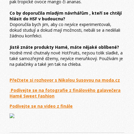
pak tropické ovoce mango či ananas.
Co by doporučila mladým návrhářům , kteří se chtějí
hlásit do HSF v budoucnu?
Doporučila bych jim, aby co nejvíce experimentovali,
dokud studují a dokud mají možnosti, nebáli se a nedělali
žádnou konfekci.
Jistě znáte produkty Hamé, máte nějaké oblíbené?
Hodně mně chutnaly nové HotFruits, nejsou tolik sladké, a
také samozřejmě džemy, nejvíce meruňkový. Používám je
na palačinky a také jen tak na chleba.
Přečtete si rozhovor s Nikolou Susovou na moda.cz
Podívejte se na fotografie z finálového galavečera
Hamé Sweet Fashion
Podívejte se na video z finále