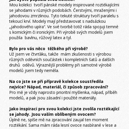
Mou kolekci tvoří pánské modely inspirované roztékajícími
se jahodami v různých podobách. Čerstvými, mraženými i
jahodovou zmrzlinou. Tyto tekuté struktury tvoří paralelu s
tekoucí krví. Modely mají představovat s nadsázkou
„jahodového upíra“. Ve své tvorbě totiž ráda spojuji temné
s komickým či ironickým. Při výrobě svých modelů jsem
použila bavlnu, růžový latex a tyl.
Bylo pro vás něco těžkého při výrobě?
Už jsem ve čtvrťáku, takže mám zkušenosti s výrobou
různých oděvních součástek i kompletních šatů a dalších
druhů oděvů. Výraznější problémy při samotné výrobě
modelů jsem tedy neměla.
Na co jste se při přípravě kolekce soustředila
nejvíce? Nápad, materiál, či způsob zpracování?
Pro mě je vždy naprosto prioritní myšlenka, nápad, příběh
modelů, a pak jsou zásadní i použité materiály.
Jako inspiraci pro svou kolekci jste zvolila roztékající
se jahody. Jsou vaším oblíbeným ovocem?
Úplně ne, spíše mě na zpracování zaujal ten moment
roztékání. Sama mám ráda lesní ovoce nasbírané v lese a