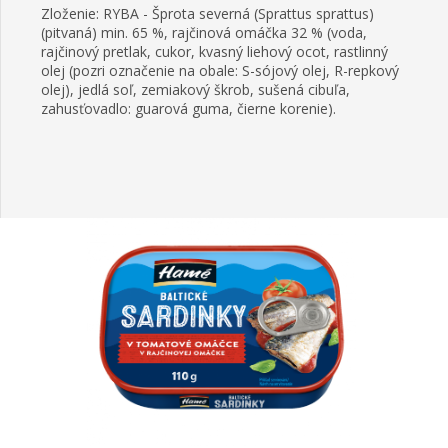
Zloženie: RYBA - Šprota severná (Sprattus sprattus)
(pitvaná) min. 65 %, rajčinová omáčka 32 % (voda,
rajčinový pretlak, cukor, kvasný liehový ocot, rastlinný
olej (pozri označenie na obale: S-sójový olej, R-repkový
olej), jedlá soľ, zemiakový škrob, sušená cibuľa,
zahusťovadlo: guarová guma, čierne korenie).