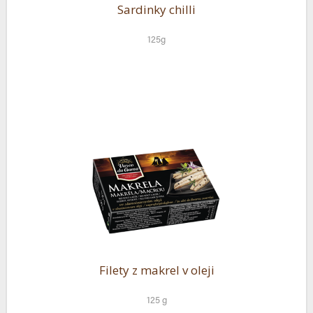
Sardinky chilli
125g
Filety z makrel v oleji
125 g