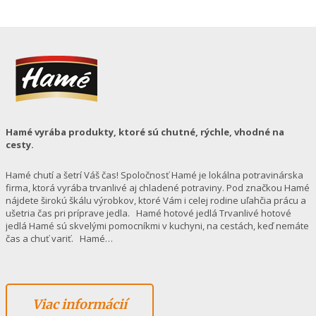
Hamé vyrába produkty, ktoré sú chutné, rýchle, vhodné na
cesty.
Hamé chutí a šetrí Váš čas! Spoločnosť Hamé je lokálna potravinárska
firma, ktorá vyrába trvanlivé aj chladené potraviny. Pod značkou Hamé
nájdete širokú škálu výrobkov, ktoré Vám i celej rodine uľahčia prácu a
ušetria čas pri príprave jedla. Hamé hotové jedlá Trvanlivé hotové
jedlá Hamé sú skvelými pomocníkmi v kuchyni, na cestách, keď nemáte
čas a chuť variť. Hamé…
Viac informácií