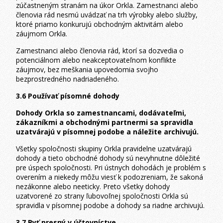
zúčastneným stranám na úkor Orkla. Zamestnanci alebo
členovia rád nesmú uvádzať na trh výrobky alebo služby,
ktoré priamo konkurujú obchodným aktivitám alebo
záujmom Orkla.
Zamestnanci alebo členovia rád, ktorí sa dozvedia o
potenciálnom alebo neakceptovateľnom konflikte
záujmov, bez meškania upovedomia svojho
bezprostredného nadriadeného.
3.6 Používať písomné dohody
Dohody Orkla so zamestnancami, dodávateľmi,
zákazníkmi a obchodnými partnermi sa spravidla
uzatvárajú v písomnej podobe a náležite archivujú.
Všetky spoločnosti skupiny Orkla pravidelne uzatvárajú
dohody a tieto obchodné dohody sú nevyhnutne dôležité
pre úspech spoločnosti. Pri ústnych dohodách je problém s
overením a niekedy môžu viesť k podozreniam, že sakoná
nezákonne alebo neeticky. Preto všetky dohody
uzatvorené zo strany ľubovoľnej spoločnosti Orkla sú
spravidla v písomnej podobe a dohody sa riadne archivujú.
3.7 Byť presný v účtovníctve