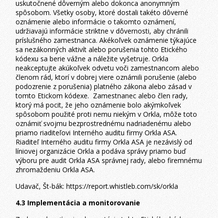
uskutočnené dôverným alebo dokonca anonymným
spôsobom. Všetky osoby, ktoré dostali takéto dôverné
oznámenie alebo informácie o takomto oznámení,
udržiavajú informácie striktne v dôvernosti, aby chránili
príslušného zamestnanca. Akékoľvek oznámenie týkajúce
sa nezákonných aktivít alebo porušenia tohto Etického
kódexu sa berie vážne a náležite vyšetruje. Orkla
neakceptujte akúkoľvek odvetu voči zamestnancom alebo
členom rád, ktorí v dobrej viere oznámili porušenie (alebo
podozrenie z porušenia) platného zákona alebo zásad v
tomto Etickom kódexe. Zamestnanec alebo člen rady,
ktorý má pocit, že jeho oznámenie bolo akýmkoľvek
spôsobom použité proti nemu niekým v Orkla, môže toto
oznámiť svojmu bezprostrednému nadriadenému alebo
priamo riaditeľovi Interného auditu firmy Orkla ASA.
Riaditeľ Interného auditu firmy Orkla ASA je nezávislý od
líniovej organizácie Orkla a podáva správy priamo buď
výboru pre audit Orkla ASA správnej rady, alebo firemnému
zhromaždeniu Orkla ASA.
Udavač, Št-bák: https://report.whistleb.com/sk/orkla
4.3 Implementácia a monitorovanie