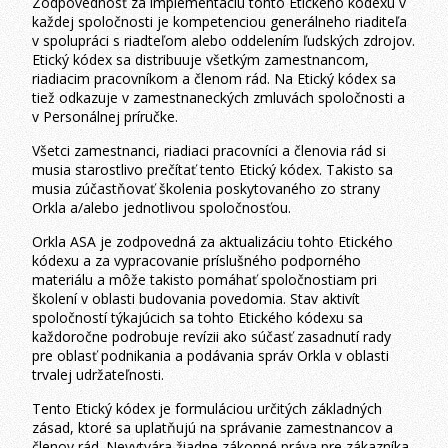
Zodpovednosť za implementáciu tohto Etického kódexu v
každej spoločnosti je kompetenciou generálneho riaditeľa
v spolupráci s riadteľom alebo oddelením ľudských zdrojov.
Etický kódex sa distribuuje všetkým zamestnancom,
riadiacim pracovníkom a členom rád. Na Etický kódex sa
tiež odkazuje v zamestnaneckých zmluvách spoločnosti a
v Personálnej príručke.
Všetci zamestnanci, riadiaci pracovníci a členovia rád si
musia starostlivo prečítať tento Etický kódex. Takisto sa
musia zúčastňovať školenia poskytovaného zo strany
Orkla a/alebo jednotlivou spoločnosťou.
Orkla ASA je zodpovedná za aktualizáciu tohto Etického
kódexu a za vypracovanie príslušného podporného
materiálu a môže takisto pomáhať spoločnostiam pri
školení v oblasti budovania povedomia. Stav aktivít
spoločností týkajúcich sa tohto Etického kódexu sa
každoročne podrobuje revízii ako súčasť zasadnutí rady
pre oblasť podnikania a podávania správ Orkla v oblasti
trvalej udržateľnosti.
Tento Etický kódex je formuláciou určitých základných
zásad, ktoré sa uplatňujú na správanie zamestnancov a
členov rád. Nevytvára žiadne zákonné práva pre zákazníka,