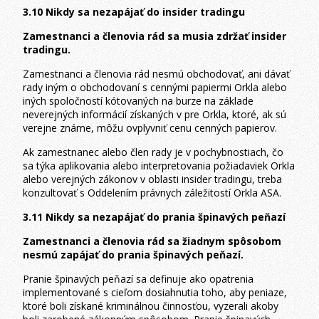
3.10 Nikdy sa nezapájať do insider tradingu
Zamestnanci a členovia rád sa musia zdržať insider
tradingu.
Zamestnanci a členovia rád nesmú obchodovať, ani dávať
rady iným o obchodovaní s cennými papiermi Orkla alebo
iných spoločností kótovaných na burze na základe
neverejných informácií získaných v pre Orkla, ktoré, ak sú
verejne známe, môžu ovplyvniť cenu cenných papierov.
Ak zamestnanec alebo člen rady je v pochybnostiach, čo
sa týka aplikovania alebo interpretovania požiadaviek Orkla
alebo verejných zákonov v oblasti insider tradingu, treba
konzultovať s Oddelením právnych záležitostí Orkla ASA.
3.11 Nikdy sa nezapájať do prania špinavých peňazí
Zamestnanci a členovia rád sa žiadnym spôsobom
nesmú zapájať do prania špinavých peňazí.
Pranie špinavých peňazí sa definuje ako opatrenia
implementované s cieľom dosiahnutia toho, aby peniaze,
ktoré boli získané kriminálnou činnosťou, vyzerali akoby