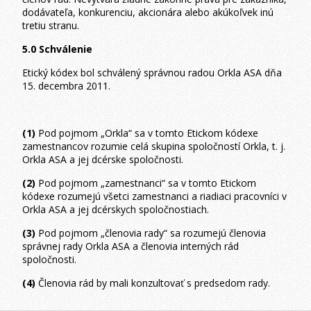
dodávateľa, konkurenciu, akcionára alebo akúkoľvek inú
tretiu stranu.
5.0 Schválenie
Etický kódex bol schválený správnou radou Orkla ASA dňa
15. decembra 2011.
(1)
Pod pojmom „Orkla“ sa v tomto Etickom kódexe
zamestnancov rozumie celá skupina spoločností Orkla, t. j.
Orkla ASA a jej dcérske spoločnosti.
(2)
Pod pojmom „zamestnanci“ sa v tomto Etickom
kódexe rozumejú všetci zamestnanci a riadiaci pracovníci v
Orkla ASA a jej dcérskych spoločnostiach.
(3)
Pod pojmom „členovia rady“ sa rozumejú členovia
správnej rady Orkla ASA a členovia interných rád
spoločnosti.
(4)
Členovia rád by mali konzultovať s predsedom rady.