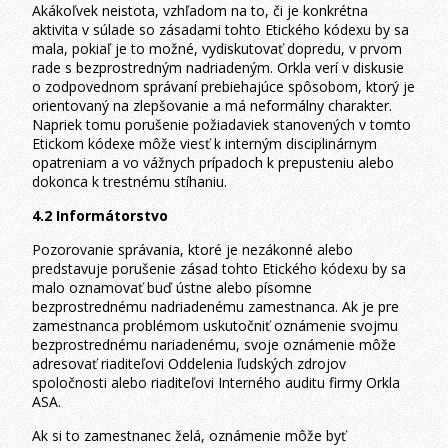
Akákoľvek neistota, vzhľadom na to, či je konkrétna
aktivita v súlade so zásadami tohto Etického kódexu by sa
mala, pokiaľ je to možné, vydiskutovať dopredu, v prvom
rade s bezprostredným nadriadeným. Orkla verí v diskusie
o zodpovednom správaní prebiehajúce spôsobom, ktorý je
orientovaný na zlepšovanie a má neformálny charakter.
Napriek tomu porušenie požiadaviek stanovených v tomto
Etickom kódexe môže viesť k interným disciplinárnym
opatreniam a vo vážnych prípadoch k prepusteniu alebo
dokonca k trestnému stíhaniu.
4.2 Informátorstvo
Pozorovanie správania, ktoré je nezákonné alebo
predstavuje porušenie zásad tohto Etického kódexu by sa
malo oznamovať buď ústne alebo písomne
bezprostrednému nadriadenému zamestnanca. Ak je pre
zamestnanca problémom uskutočniť oznámenie svojmu
bezprostrednému nariadenému, svoje oznámenie môže
adresovať riaditeľovi Oddelenia ľudských zdrojov
spoločnosti alebo riaditeľovi Interného auditu firmy Orkla
ASA.
Ak si to zamestnanec želá, oznámenie môže byť