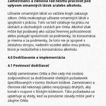
Zamestnanci a členovia rád nesmú pracovať pod
vplyvom omamných látok a/alebo alkoholu.
Užívanie omamných látok vo väčšine krajín zakazuje
zákon. Orkla neakceptuje užívanie omamných látok v
spojitosti s prácou. Toto sa tiež vzťahuje na prácu na
úlohách a obchodných cestách pre Orkla. Alkohol však
môže byť podávaný ako súčasť firemnej pohostinnosti
alebo podujatí spoločnosti za podmienky, že konzumácia
je mierna a za podmienky, že toto nie je spojené s
obsluhou strojov, riadením vozidiel alebo inou prácou,
ktorá je nezlučiteľná s konzumáciou alkoholu.
4.0 Dodržiavanie a implementácia
4.1 Povinnosť dodržiavať
Každý zamestnanec Orkla a člen rady má osobnú
zodpovednosť za dodržiavanie všetkých požiadaviek
špecifikovaných v tomto Etickom kódexe. Zamestnanci a
členovia rád nekonajú (alebo nevyzývajú) druhých, aby
konali v rozpore s Etickým kódexom. Táto požiadavka sa
uplatňuje aj vtedy, keď sa porušenie zásady môže javiť v
záujme Orkla.