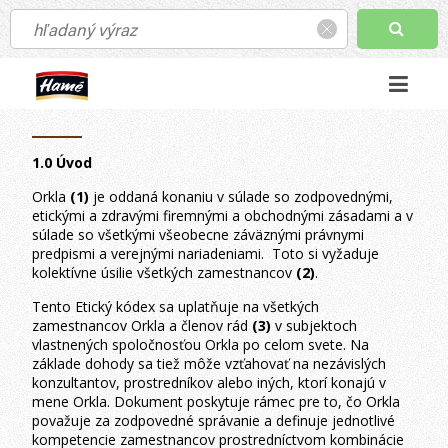
Etický kodex
1.0 Úvod
Orkla
(1)
je oddaná konaniu v súlade so zodpovednými,
etickými a zdravými firemnými a obchodnými zásadami a v
súlade so všetkými všeobecne záväznými právnymi
predpismi a verejnými nariadeniami. Toto si vyžaduje
kolektívne úsilie všetkých zamestnancov
(2)
.
Tento Etický kódex sa uplatňuje na všetkých
zamestnancov Orkla a členov rád
(3)
v subjektoch
vlastnených spoločnosťou Orkla po celom svete. Na
základe dohody sa tiež môže vzťahovať na nezávislých
konzultantov, prostredníkov alebo iných, ktorí konajú v
mene Orkla. Dokument poskytuje rámec pre to, čo Orkla
považuje za zodpovedné správanie a definuje jednotlivé
kompetencie zamestnancov prostredníctvom kombinácie