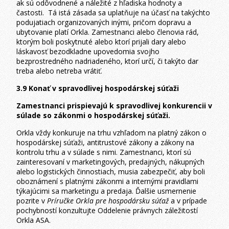
ak sú odôvodnené a náležité z hľadiska hodnoty a
častosti. Tá istá zásada sa uplatňuje na účasť na takýchto
podujatiach organizovaných inými, pričom dopravu a
ubytovanie platí Orkla. Zamestnanci alebo členovia rád,
ktorým boli poskytnuté alebo ktorí prijali dary alebo
láskavosť bezodkladne upovedomia svojho
bezprostredného nadriadeného, ktorí určí, či takýto dar
treba alebo netreba vrátiť.
3.9 Konať v spravodlivej hospodárskej súťaži
Zamestnanci prispievajú k spravodlivej konkurencii v
súlade so zákonmi o hospodárskej súťaži.
Orkla vždy konkuruje na trhu vzhľadom na platný zákon o
hospodárskej súťaži, antitrustové zákony a zákony na
kontrolu trhu a v súlade s nimi. Zamestnanci, ktorí sú
zainteresovaní v marketingových, predajných, nákupných
alebo logistických činnostiach, musia zabezpečiť, aby boli
oboznámení s platnými zákonmi a internými pravidlami
týkajúcimi sa marketingu a predaja. Ďalšie usmernenie
pozrite v
Príručke Orkla pre hospodársku súťaž
a v prípade
pochybností konzultujte Oddelenie právnych záležitostí
Orkla ASA.