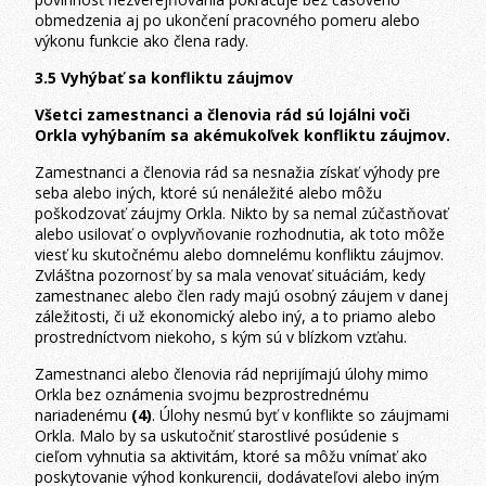
obmedzenia aj po ukončení pracovného pomeru alebo
výkonu funkcie ako člena rady.
3.5 Vyhýbať sa konfliktu záujmov
Všetci zamestnanci a členovia rád sú lojálni voči
Orkla vyhýbaním sa akémukoľvek konfliktu záujmov.
Zamestnanci a členovia rád sa nesnažia získať výhody pre
seba alebo iných, ktoré sú nenáležité alebo môžu
poškodzovať záujmy Orkla. Nikto by sa nemal zúčastňovať
alebo usilovať o ovplyvňovanie rozhodnutia, ak toto môže
viesť ku skutočnému alebo domnelému konfliktu záujmov.
Zvláštna pozornosť by sa mala venovať situáciám, kedy
zamestnanec alebo člen rady majú osobný záujem v danej
záležitosti, či už ekonomický alebo iný, a to priamo alebo
prostredníctvom niekoho, s kým sú v blízkom vzťahu.
Zamestnanci alebo členovia rád neprijímajú úlohy mimo
Orkla bez oznámenia svojmu bezprostrednému
nariadenému
(4)
. Úlohy nesmú byť v konflikte so záujmami
Orkla. Malo by sa uskutočniť starostlivé posúdenie s
cieľom vyhnutia sa aktivitám, ktoré sa môžu vnímať ako
poskytovanie výhod konkurencii, dodávateľovi alebo iným