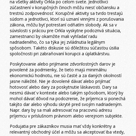
na všetky aktivity Orkla po celom svete. Jednotlivci
zúčastnení v korupčných činoch môžu niesť občiansku a
trestnú zodpovednosť. Korupčné aktivity sa tvrdo trestajú
súdom a jednotlivci, ktorí sú uznaní vinnými z porušovania
zákona, môžu byť potrestaní odňatím slobody. Ak sa v
súvislosti s prácou pre Orkla vyskytne podozrivá situácia,
zamestnanci by okamžite mali vyhľadať radu
nadriadeného, čo sa týka jej zvládnutia legálnym
spôsobom. Takéto diskusie sú dôležitou súčasťou úsilia
spoločnosti pri zabraňovaní korupcii a úplatkárstvu.
Poskytovanie alebo prijímanie zdvorilostných darov je
povolené za podmienky, že tieto majú minimálnu
ekonomickú hodnotu, nie sú časté a za daných okolností
jasne náležité. Nie je dovolené dávať alebo prijímať
hotovosť alebo dary za poskytnutie láskavosti. Dary sa
nesmú dávať v kontexte alebo takým spôsobom, ktorý by
mohol dávať dôvod na podozrenie, že príjemca si ponechá
takýto dar alebo výhodu skryté pred svojím nadriadeným.
Napr. dary by sa mali adresovať na pracovnú adresu
príjemcu v príslušnom právnom alebo verejnom subjekte.
Podujatia pre zákazníkov musia mať vždy konkrétny a
relevantný obchodný účel a môžu sa akceptovať iba vtedy,