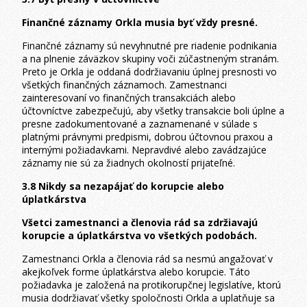
Finančné záznamy Orkla musia byť vždy presné.
Finančné záznamy sú nevyhnutné pre riadenie podnikania
a na plnenie záväzkov skupiny voči zúčastneným stranám.
Preto je Orkla je oddaná dodržiavaniu úplnej presnosti vo
všetkých finančných záznamoch. Zamestnanci
zainteresovaní vo finančných transakciách alebo
účtovníctve zabezpečujú, aby všetky transakcie boli úplne a
presne zadokumentované a zaznamenané v súlade s
platnými právnymi predpismi, dobrou účtovnou praxou a
internými požiadavkami. Nepravdivé alebo zavádzajúce
záznamy nie sú za žiadnych okolností prijateľné.
3.8 Nikdy sa nezapájať do korupcie alebo
úplatkárstva
Všetci zamestnanci a členovia rád sa zdržiavajú
korupcie a úplatkárstva vo všetkých podobách.
Zamestnanci Orkla a členovia rád sa nesmú angažovať v
akejkoľvek forme úplatkárstva alebo korupcie. Táto
požiadavka je založená na protikorupčnej legislatíve, ktorú
musia dodržiavať všetky spoločnosti Orkla a uplatňuje sa