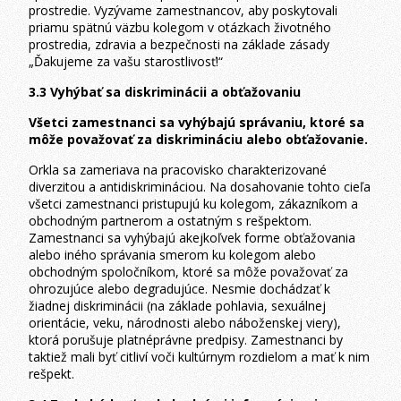
prostredie. Vyzývame zamestnancov, aby poskytovali
priamu spätnú väzbu kolegom v otázkach životného
prostredia, zdravia a bezpečnosti na základe zásady
„Ďakujeme za vašu starostlivosť!“
3.3 Vyhýbať sa diskriminácii a obťažovaniu
Všetci zamestnanci sa vyhýbajú správaniu, ktoré sa
môže považovať za diskrimináciu alebo obťažovanie.
Orkla sa zameriava na pracovisko charakterizované
diverzitou a antidiskrimináciou. Na dosahovanie tohto cieľa
všetci zamestnanci pristupujú ku kolegom, zákazníkom a
obchodným partnerom a ostatným s rešpektom.
Zamestnanci sa vyhýbajú akejkoľvek forme obťažovania
alebo iného správania smerom ku kolegom alebo
obchodným spoločníkom, ktoré sa môže považovať za
ohrozujúce alebo degradujúce. Nesmie dochádzať k
žiadnej diskriminácii (na základe pohlavia, sexuálnej
orientácie, veku, národnosti alebo náboženskej viery),
ktorá porušuje platnéprávne predpisy. Zamestnanci by
taktiež mali byť citliví voči kultúrnym rozdielom a mať k nim
rešpekt.