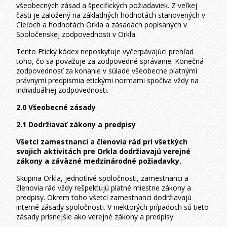
všeobecných zásad a špecifických požiadaviek. Z veľkej
časti je založený na základných hodnotách stanovených v
Cieľoch a hodnotách Orkla a zásadách popísaných v
Spoločenskej zodpovednosti v Orkla.
Tento Etický kódex neposkytuje vyčerpávajúci prehľad
toho, čo sa považuje za zodpovedné správanie. Konečná
zodpovednosť za konanie v súlade všeobecne platnými
právnymi predpismia etickými normami spočíva vždy na
individuálnej zodpovednosti.
2.0 Všeobecné zásady
2.1 Dodržiavať zákony a predpisy
Všetci zamestnanci a členovia rád pri všetkých
svojich aktivitách pre Orkla dodržiavajú verejné
zákony a záväzné medzinárodné požiadavky.
Skupina Orkla, jednotlivé spoločnosti, zamestnanci a
členovia rád vždy rešpektujú platné miestne zákony a
predpisy. Okrem toho všetci zamestnanci dodržiavajú
interné zásady spoločnosti. V niektorých prípadoch sú tieto
zásady prísnejšie ako verejné zákony a predpisy.