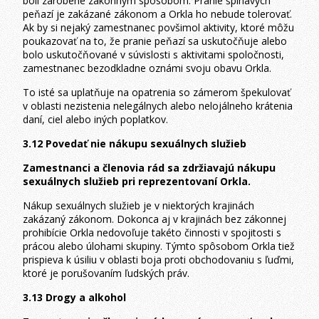
boli zarobené zákonným spôsobom. Pranie špinavých
peňazí je zakázané zákonom a Orkla ho nebude tolerovať.
Ak by si nejaký zamestnanec povšimol aktivity, ktoré môžu
poukazovať na to, že pranie peňazí sa uskutočňuje alebo
bolo uskutočňované v súvislosti s aktivitami spoločnosti,
zamestnanec bezodkladne oznámi svoju obavu Orkla.
To isté sa uplatňuje na opatrenia so zámerom špekulovať
v oblasti nezistenia nelegálnych alebo nelojálneho krátenia
daní, ciel alebo iných poplatkov.
3.12 Povedať nie nákupu sexuálnych služieb
Zamestnanci a členovia rád sa zdržiavajú nákupu
sexuálnych služieb pri reprezentovaní Orkla.
Nákup sexuálnych služieb je v niektorých krajinách
zakázaný zákonom. Dokonca aj v krajinách bez zákonnej
prohibície Orkla nedovoľuje takéto činnosti v spojitosti s
prácou alebo úlohami skupiny. Týmto spôsobom Orkla tiež
prispieva k úsiliu v oblasti boja proti obchodovaniu s ľuďmi,
ktoré je porušovaním ľudských práv.
3.13 Drogy a alkohol