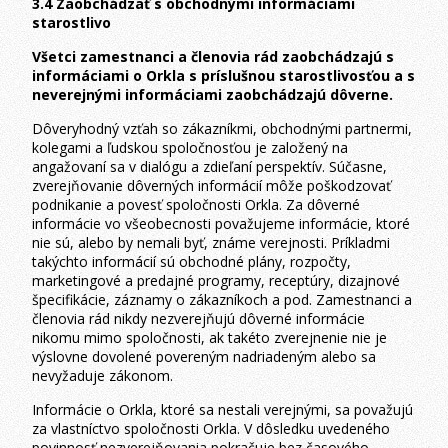
3.4 Zaobchádzať s obchodnými informáciami
starostlivo
Všetci zamestnanci a členovia rád zaobchádzajú s
informáciami o Orkla s príslušnou starostlivosťou a s
neverejnými informáciami zaobchádzajú dôverne.
Dôveryhodný vzťah so zákazníkmi, obchodnými partnermi,
kolegami a ľudskou spoločnosťou je založený na
angažovaní sa v dialógu a zdieľaní perspektív. Súčasne,
zverejňovanie dôverných informácií môže poškodzovať
podnikanie a povesť spoločnosti Orkla. Za dôverné
informácie vo všeobecnosti považujeme informácie, ktoré
nie sú, alebo by nemali byť, známe verejnosti. Príkladmi
takýchto informácií sú obchodné plány, rozpočty,
marketingové a predajné programy, receptúry, dizajnové
špecifikácie, záznamy o zákazníkoch a pod. Zamestnanci a
členovia rád nikdy nezverejňujú dôverné informácie
nikomu mimo spoločnosti, ak takéto zverejnenie nie je
výslovne dovolené povereným nadriadeným alebo sa
nevyžaduje zákonom.
Informácie o Orkla, ktoré sa nestali verejnými, sa považujú
za vlastníctvo spoločnosti Orkla. V dôsledku uvedeného
povinnosť nezverejňovania pokračuje bez časového