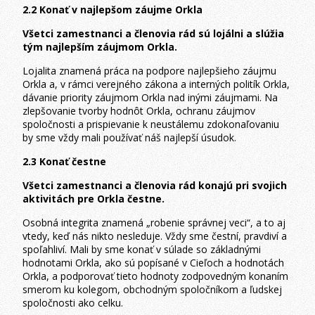
2.2 Konať v najlepšom záujme Orkla
Všetci zamestnanci a členovia rád sú lojálni a slúžia
tým najlepším záujmom Orkla.
Lojalita znamená práca na podpore najlepšieho záujmu
Orkla a, v rámci verejného zákona a interných politík Orkla,
dávanie priority záujmom Orkla nad inými záujmami. Na
zlepšovanie tvorby hodnôt Orkla, ochranu záujmov
spoločnosti a prispievanie k neustálemu zdokonaľovaniu
by sme vždy mali používať náš najlepší úsudok.
2.3 Konať čestne
Všetci zamestnanci a členovia rád konajú pri svojich
aktivitách pre Orkla čestne.
Osobná integrita znamená „robenie správnej veci“, a to aj
vtedy, keď nás nikto nesleduje. Vždy sme čestní, pravdiví a
spoľahliví. Mali by sme konať v súlade so základnými
hodnotami Orkla, ako sú popísané v Cieľoch a hodnotách
Orkla, a podporovať tieto hodnoty zodpovedným konaním
smerom ku kolegom, obchodným spoločníkom a ľudskej
spoločnosti ako celku.