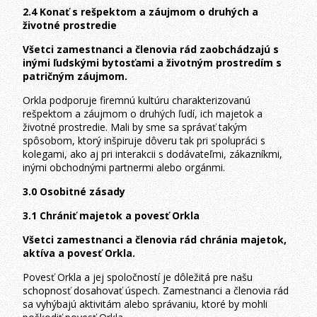
2.4 Konať s rešpektom a záujmom o druhých a
životné prostredie
Všetci zamestnanci a členovia rád zaobchádzajú s
inými ľudskými bytosťami a životným prostredím s
patričným záujmom.
Orkla podporuje firemnú kultúru charakterizovanú
rešpektom a záujmom o druhých ľudí, ich majetok a
životné prostredie. Mali by sme sa správať takým
spôsobom, ktorý inšpiruje dôveru tak pri spolupráci s
kolegami, ako aj pri interakcii s dodávateľmi, zákazníkmi,
inými obchodnými partnermi alebo orgánmi.
3.0 Osobitné zásady
3.1 Chrániť majetok a povesť Orkla
Všetci zamestnanci a členovia rád chránia majetok,
aktíva a povesť Orkla.
Povesť Orkla a jej spoločností je dôležitá pre našu
schopnosť dosahovať úspech. Zamestnanci a členovia rád
sa vyhýbajú aktivitám alebo správaniu, ktoré by mohli