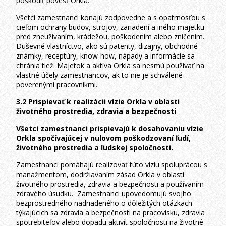
poškodiť povesť Orkla.
Všetci zamestnanci konajú zodpovedne a s opatrnosťou s
cieľom ochrany budov, strojov, zariadení a iného majetku
pred zneužívaním, krádežou, poškodením alebo zničením.
Duševné vlastníctvo, ako sú patenty, dizajny, obchodné
známky, receptúry, know-how, nápady a informácie sa
chránia tiež. Majetok a aktíva Orkla sa nesmú používať na
vlastné účely zamestnancov, ak to nie je schválené
poverenými pracovníkmi.
3.2 Prispievať k realizácii vízie Orkla v oblasti
životného prostredia, zdravia a bezpečnosti
Všetci zamestnanci prispievajú k dosahovaniu vízie
Orkla spočívajúcej v nulovom poškodzovaní ľudí,
životného prostredia a ľudskej spoločnosti.
Zamestnanci pomáhajú realizovať túto víziu spoluprácou s
manažmentom, dodržiavaním zásad Orkla v oblasti
životného prostredia, zdravia a bezpečnosti a používaním
zdravého úsudku. Zamestnanci upovedomujú svojho
bezprostredného nadriadeného o dôležitých otázkach
týkajúcich sa zdravia a bezpečnosti na pracovisku, zdravia
spotrebiteľov alebo dopadu aktivít spoločnosti na životné