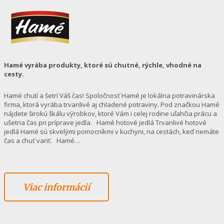
Hamé vyrába produkty, ktoré sú chutné, rýchle, vhodné na
cesty.
Hamé chutí a šetrí Váš čas! Spoločnosť Hamé je lokálna potravinárska
firma, ktorá vyrába trvanlivé aj chladené potraviny. Pod značkou Hamé
nájdete širokú škálu výrobkov, ktoré Vám i celej rodine uľahčia prácu a
ušetria čas pri príprave jedla. Hamé hotové jedlá Trvanlivé hotové
jedlá Hamé sú skvelými pomocníkmi v kuchyni, na cestách, keď nemáte
čas a chuť variť. Hamé…
Viac informácií