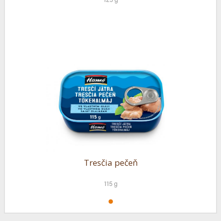
Tresčia pečeň
115 g