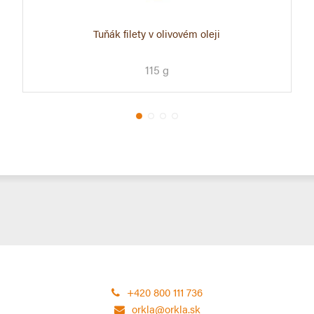
Tuňák filety v olivovém oleji
115 g
+420 800 111 736
orkla@orkla.sk