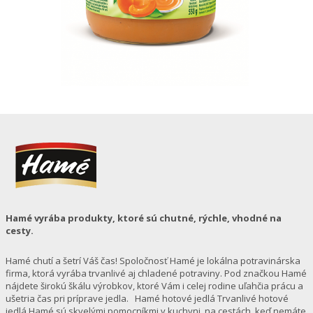
Hamé vyrába produkty, ktoré sú chutné, rýchle, vhodné na
cesty.
Hamé chutí a šetrí Váš čas! Spoločnosť Hamé je lokálna potravinárska
firma, ktorá vyrába trvanlivé aj chladené potraviny. Pod značkou Hamé
nájdete širokú škálu výrobkov, ktoré Vám i celej rodine uľahčia prácu a
ušetria čas pri príprave jedla. Hamé hotové jedlá Trvanlivé hotové
jedlá Hamé sú skvelými pomocníkmi v kuchyni, na cestách, keď nemáte