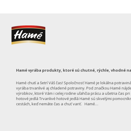
Hamé vyrába produkty, ktoré sú chutné, rýchle, vhodné na
Hamé chutí a šetrí Váš čas! Spoločnosť Hamé je lokálna potraviná
vyrába trvanlivé aj chladené potraviny. Pod značkou Hamé nájde
výrobkov, ktoré Vám i celej rodine uľahčia prácu a ušetria čas pr
hotové jedlá Trvanlivé hotové jedlá Hamé sú skvelými pomocníkm
cestách, keď nemáte čas a chuť variť. Hamé…