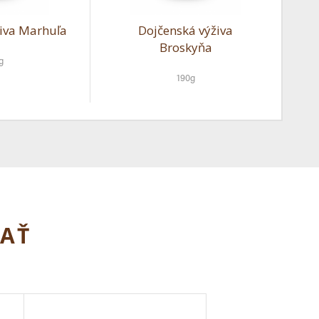
živa Marhuľa
Dojčenská výživa
Broskyňa
g
190g
MAŤ