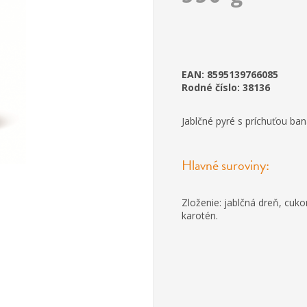
EAN: 8595139766085
Rodné číslo: 38136
Jablčné pyré s príchuťou ba
Hlavné suroviny:
Zloženie: jablčná dreň, cuko
karotén.