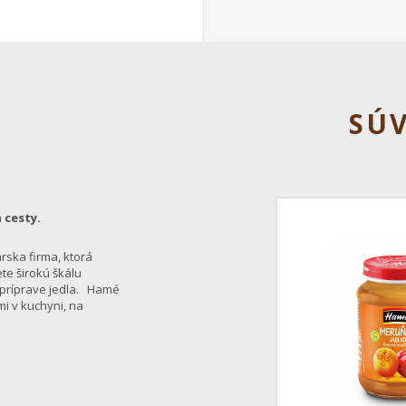
SÚ
 cesty.
rska firma, ktorá
te širokú škálu
i príprave jedla. Hamé
i v kuchyni, na