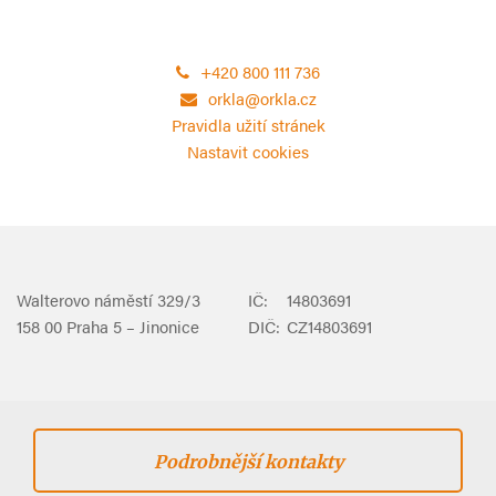
+420 800 111 736
orkla@orkla.cz
Pravidla užití stránek
Nastavit cookies
Walterovo náměstí 329/3
IČ:
14803691
158 00 Praha 5 – Jinonice
DIČ:
CZ14803691
Podrobnější kontakty