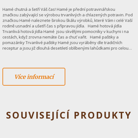
Hamé chutná a šetří Váš čas! Hamé je přední potravinářskou
značkou zabývající se výrobou trvanlivých a chlazených potravin. Pod
značkou Hamé naleznete širokou škálu výrobků, které Vám i celé Vaší
rodině usnadní a ušetří čas s přípravou jídla. Hamé hotová jídla
Trvanlivá hotová jídla Hamé jsou skvělými pomocníky v kuchyni i na
cestách, když zrovna nemáte čas a chuť vařit. Hamé paštiky a
pomazánky Trvanlivé paštiky Hamé jsou vyráběny dle tradičních
receptur a jsou již dlouhá desetiletí oblíbenými lahůdkami pro celou…
Více informací
SOUVISEJÍCÍ PRODUKTY