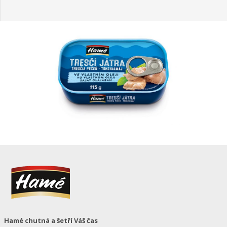
Hamé chutná a šetří Váš čas