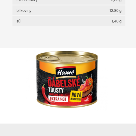
bílkoviny
12,80 g
sůl
1,40 g