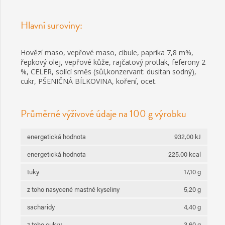
Hlavní suroviny:
Hovězí maso, vepřové maso, cibule, paprika 7,8 m%,
řepkový olej, vepřové kůže, rajčatový protlak, feferony 2
%, CELER, solící směs (sůl,konzervant: dusitan sodný),
cukr, PŠENIČNÁ BÍLKOVINA, koření, ocet.
Průměrné výživové údaje na 100 g výrobku
energetická hodnota
932,00 kJ
energetická hodnota
225,00 kcal
tuky
17,10 g
z toho nasycené mastné kyseliny
5,20 g
sacharidy
4,40 g
z toho cukry
3,60 g