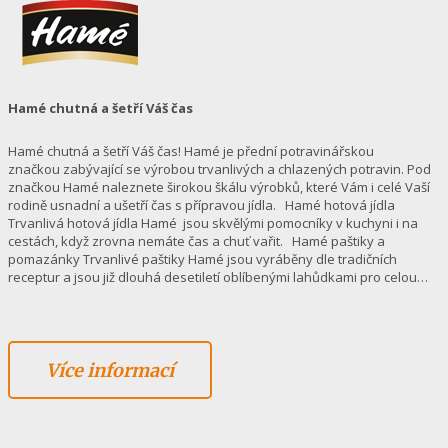
Hamé chutná a šetří Váš čas
Hamé chutná a šetří Váš čas! Hamé je přední potravinářskou
značkou zabývající se výrobou trvanlivých a chlazených potravin. Pod
značkou Hamé naleznete širokou škálu výrobků, které Vám i celé Vaší
rodině usnadní a ušetří čas s přípravou jídla. Hamé hotová jídla
Trvanlivá hotová jídla Hamé jsou skvělými pomocníky v kuchyni i na
cestách, když zrovna nemáte čas a chuť vařit. Hamé paštiky a
pomazánky Trvanlivé paštiky Hamé jsou vyráběny dle tradičních
receptur a jsou již dlouhá desetiletí oblíbenými lahůdkami pro celou…
Více informací