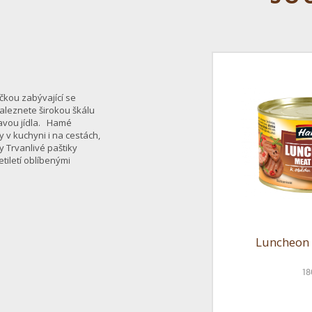
čkou zabývající se
aleznete širokou škálu
pravou jídla. Hamé
 v kuchyni i na cestách,
 Trvanlivé paštiky
tiletí oblíbenými
Luncheon
18