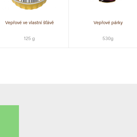
Vepřové ve vlastní šťávě
Vepřové párky
125 g
530g