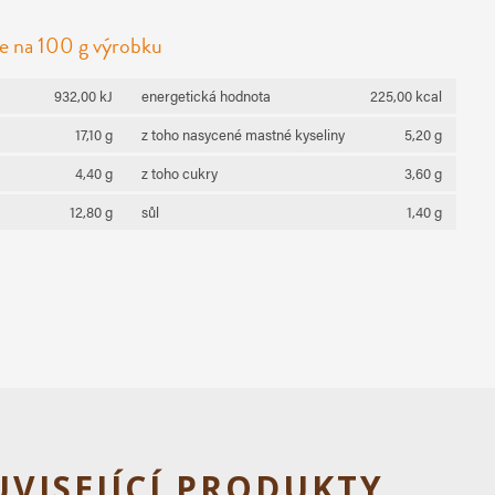
e na 100 g výrobku
932,00 kJ
energetická hodnota
225,00 kcal
17,10 g
z toho nasycené mastné kyseliny
5,20 g
4,40 g
z toho cukry
3,60 g
12,80 g
sůl
1,40 g
UVISEJÍCÍ PRODUKTY