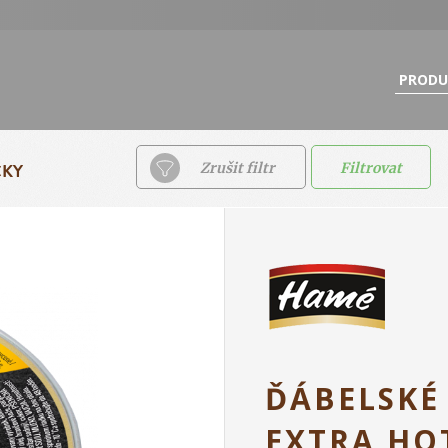
PRODU
ČKY
Zrušit filtr
Filtrovat
ĎÁBELSKÉ
EXTRA H