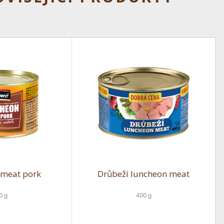
 meat pork
Drůbeží luncheon meat
0 g
400 g