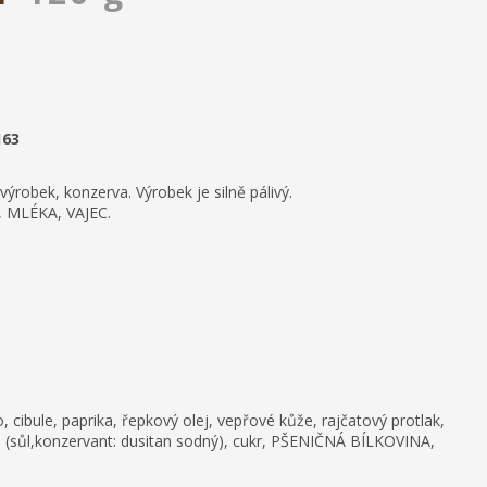
163
ýrobek, konzerva. Výrobek je silně pálivý.
, MLÉKA, VAJEC.
cibule, paprika, řepkový olej, vepřové kůže, rajčatový protlak,
s (sůl,konzervant: dusitan sodný), cukr, PŠENIČNÁ BÍLKOVINA,