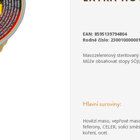
EAN: 8595139794804
Rodné číslo: 23001000000
Masozeleninový sterilovaný v
Může obsahovat stopy SÓJI
Hlavní suroviny:
Hovězí maso, vepřové maso, 
feferony, CELER, solící smě
koření, ocet.