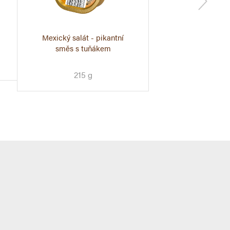
Mexický salát - pikantní
Trhané maso 
Klobásová 
směs s tuňákem
180 g
380g
215 g