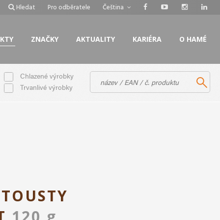
Hledat
Pro odběratele
Čeština
KTY
ZNAČKY
AKTUALITY
KARIÉRA
O HAMÉ
Chlazené výrobky
Trvanlivé výrobky
 TOUSTY
OT
120 g