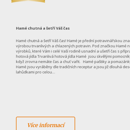
Hamé chutná a šetří Váš čas
Hamé chutná a šetří Váš čas! Hamé je přední potravinářskou zna
výrobou trvanlivých a chlazených potravin. Pod značkou Hamé n
výrobků, které Vám i celé Vaší rodině usnadní a ušetří čas s pří
hotová jídla Trvanlivá hotová jídla Hamé jsou skvělými pomocníky
když zrovna nemáte čas a chuť vařit. Hamé paštiky a pomazánky
Hamé jsou vyráběny dle tradičních receptur a jsou již dlouhá dese
lahůdkami pro celou…
Více informací