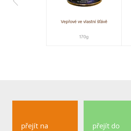
 ve vlastní šťávě
Vepřové ve vlastní šťávě
400 g
170g
přejít na
přejít do