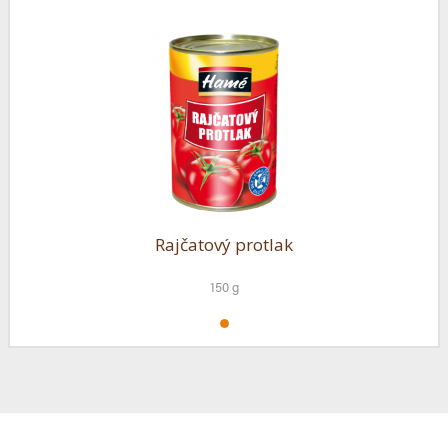
Rajčatový protlak
150 g