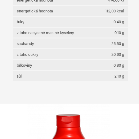
energetická hodnota
112,00 kcal
tuky
0,40 g
z toho nasycené mastné kyseliny
0,10 g
sacharidy
25,50 g
z toho cukry
20,60 g
bílkoviny
0,80 g
sůl
2,10 g