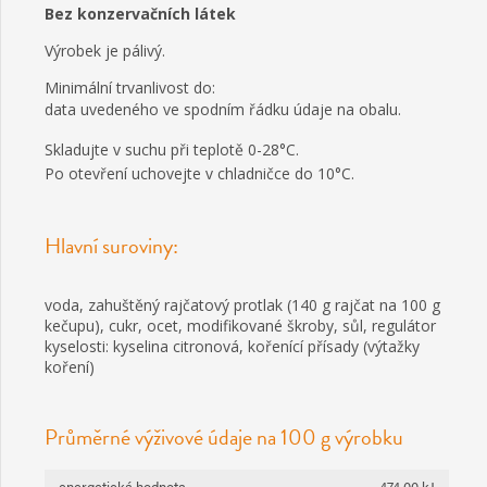
Bez konzervačních látek
Výrobek je pálivý.
Minimální trvanlivost do:
data uvedeného ve spodním řádku údaje na obalu.
Skladujte v suchu při teplotě 0-28°C.
Po otevření uchovejte v chladničce do 10°C.
Hlavní suroviny:
voda, zahuštěný rajčatový protlak (140 g rajčat na 100 g
kečupu), cukr, ocet, modifikované škroby, sůl, regulátor
kyselosti: kyselina citronová, kořenící přísady (výtažky
koření)
Průměrné výživové údaje na 100 g výrobku
energetická hodnota
474,00 kJ