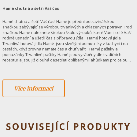
Hamé chutná a šetří Váš čas
Hamé chutná a šetří Váš čas! Hamé je přední potravinářskou
značkou zabývající se výrobou trvanlivých a chlazených potravin. Pod
značkou Hamé naleznete širokou škálu výrobků, které Vám i celé Vaší
rodině usnadní a ušetří čas s přípravou jídla. Hamé hotová jídla
Trvanlivá hotová jídla Hamé jsou skvělými pomocníky v kuchyni i na
cestách, když zrovna nemáte čas a chuť vařit. Hamé paštiky a
pomazánky Trvanlivé paštiky Hamé jsou vyráběny dle tradičních
receptur a jsou již dlouhá desetiletí oblíbenými lahůdkami pro celou…
Více informací
SOUVISEJÍCÍ PRODUKTY