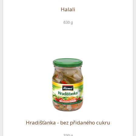
Halali
630 g
Hradišťanka - bez přidaného cukru
330 g