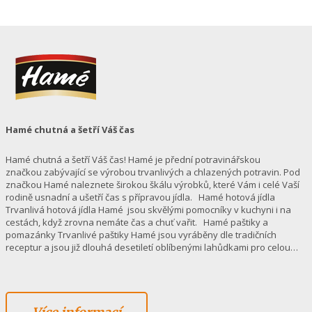
Hamé chutná a šetří Váš čas
Hamé chutná a šetří Váš čas! Hamé je přední potravinářskou
značkou zabývající se výrobou trvanlivých a chlazených potravin. Pod
značkou Hamé naleznete širokou škálu výrobků, které Vám i celé Vaší
rodině usnadní a ušetří čas s přípravou jídla. Hamé hotová jídla
Trvanlivá hotová jídla Hamé jsou skvělými pomocníky v kuchyni i na
cestách, když zrovna nemáte čas a chuť vařit. Hamé paštiky a
pomazánky Trvanlivé paštiky Hamé jsou vyráběny dle tradičních
receptur a jsou již dlouhá desetiletí oblíbenými lahůdkami pro celou…