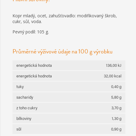
Kopr mladý, ocet, zahušťovadlo: modifikovaný škrob,
cukr, sůl, voda.
Pevný podíl: 105 g.
Průměrné výživové údaje na 100 g výrobku
energetická hodnota
136,00 kJ
energetická hodnota
32,00 kcal
tuky
0,40 g
sacharidy
5,80 g
z toho cukry
3,70 g
bílkoviny
1,30 g
sůl
0,90 g