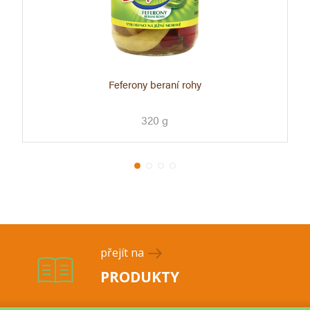
Feferony beraní rohy
320 g
přejít na
PRODUKTY