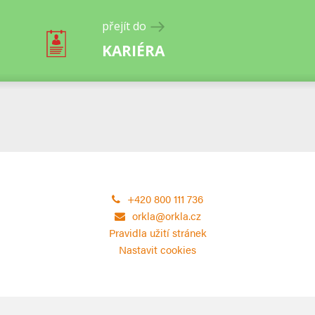
přejít do
KARIÉRA
+420 800 111 736
orkla@orkla.cz
Pravidla užití stránek
Nastavit cookies