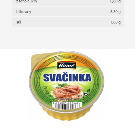
z toho cukry
0,60 g
bílkoviny
8,30 g
sůl
1,60 g