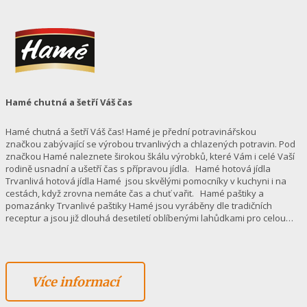
Hamé chutná a šetří Váš čas
Hamé chutná a šetří Váš čas! Hamé je přední potravinářskou
značkou zabývající se výrobou trvanlivých a chlazených potravin. Pod
značkou Hamé naleznete širokou škálu výrobků, které Vám i celé Vaší
rodině usnadní a ušetří čas s přípravou jídla. Hamé hotová jídla
Trvanlivá hotová jídla Hamé jsou skvělými pomocníky v kuchyni i na
cestách, když zrovna nemáte čas a chuť vařit. Hamé paštiky a
pomazánky Trvanlivé paštiky Hamé jsou vyráběny dle tradičních
receptur a jsou již dlouhá desetiletí oblíbenými lahůdkami pro celou…
Více informací