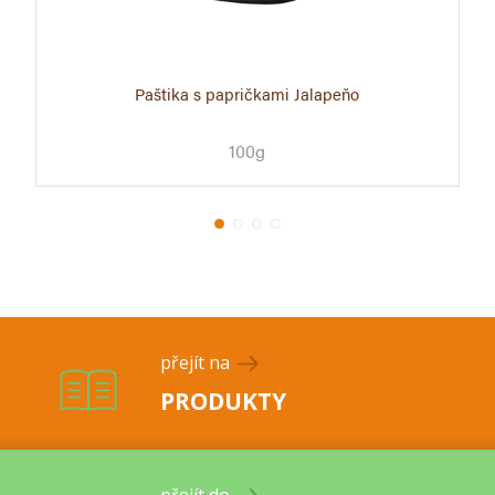
Paštika s papričkami Jalapeňo
100g
přejít na
PRODUKTY
přejít do