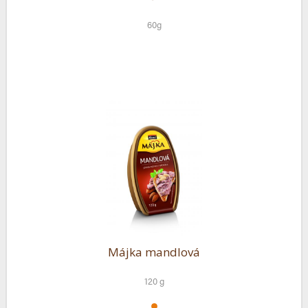
60g
Májka mandlová
120 g