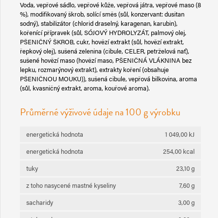
Voda, vepřové sádlo, vepřové kůže, vepřová játra, vepřové maso (8
%), modifikovaný škrob, solící směs (sůl, konzervant: dusitan
sodný), stabilizátor (chlorid draselný, karagenan, karubin),
kořenící přípravek (sůl, SÓJOVÝ HYDROLYZÁT, palmový olej,
PŠENIČNÝ ŠKROB, cukr, hovězí extrakt (sůl, hovězí extrakt,
řepkový olej), sušená zelenina (cibule, CELER, petrželová nať),
sušené hovězí maso (hovězí maso, PŠENIČNÁ VLÁKNINA bez
lepku, rozmarýnový extrakt), extrakty koření (obsahuje
PŠENIČNOU MOUKU)), sušená cibule, vepřová bilkovina, aroma
(sůl, kvasničný extrakt, aroma, kouřové aroma).
Průměrné výživové údaje na 100 g výrobku
energetická hodnota
1 049,00 kJ
energetická hodnota
254,00 kcal
tuky
23,10 g
z toho nasycené mastné kyseliny
7,60 g
sacharidy
3,00 g