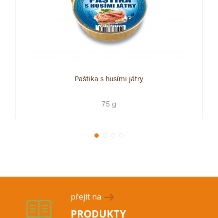
Paštika s husími játry
75 g
přejít na
PRODUKTY