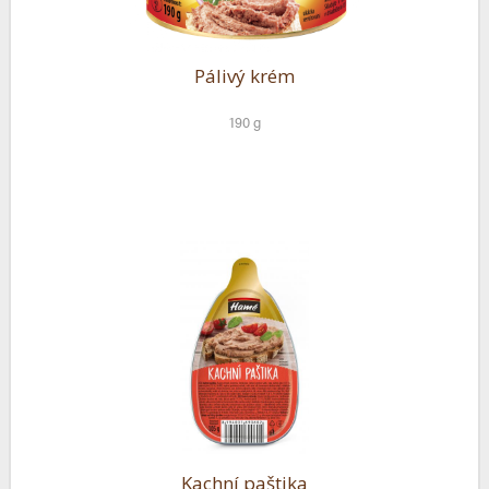
Pálivý krém
190 g
Kachní paštika