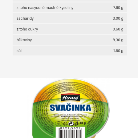
z toho nasycené mastné kyseliny
7,60 g
sacharidy
3,00 g
z toho cukry
0,60 g
bílkoviny
8,30 g
sůl
1,60 g