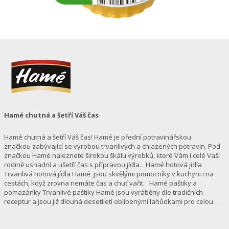
Hamé chutná a šetří Váš čas
Hamé chutná a šetří Váš čas! Hamé je přední potravinářskou
značkou zabývající se výrobou trvanlivých a chlazených potravin. Pod
značkou Hamé naleznete širokou škálu výrobků, které Vám i celé Vaší
rodině usnadní a ušetří čas s přípravou jídla. Hamé hotová jídla
Trvanlivá hotová jídla Hamé jsou skvělými pomocníky v kuchyni i na
cestách, když zrovna nemáte čas a chuť vařit. Hamé paštiky a
pomazánky Trvanlivé paštiky Hamé jsou vyráběny dle tradičních
receptur a jsou již dlouhá desetiletí oblíbenými lahůdkami pro celou…