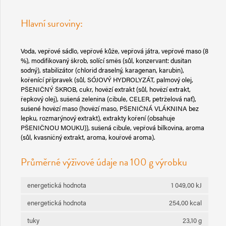
Hlavní suroviny:
Voda, vepřové sádlo, vepřové kůže, vepřová játra, vepřové maso (8
%), modifikovaný škrob, solící směs (sůl, konzervant: dusitan
sodný), stabilizátor (chlorid draselný, karagenan, karubin),
kořenící přípravek (sůl, SÓJOVÝ HYDROLYZÁT, palmový olej,
PŠENIČNÝ ŠKROB, cukr, hovězí extrakt (sůl, hovězí extrakt,
řepkový olej), sušená zelenina (cibule, CELER, petrželová nať),
sušené hovězí maso (hovězí maso, PŠENIČNÁ VLÁKNINA bez
lepku, rozmarýnový extrakt), extrakty koření (obsahuje
PŠENIČNOU MOUKU)), sušená cibule, vepřová bilkovina, aroma
(sůl, kvasničný extrakt, aroma, kouřové aroma).
Průměrné výživové údaje na 100 g výrobku
energetická hodnota
1 049,00 kJ
energetická hodnota
254,00 kcal
tuky
23,10 g