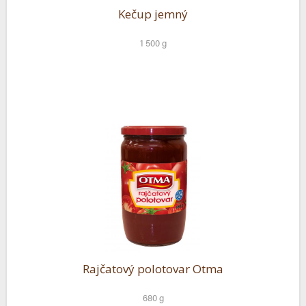
Kečup jemný
1 500 g
Rajčatový polotovar Otma
680 g