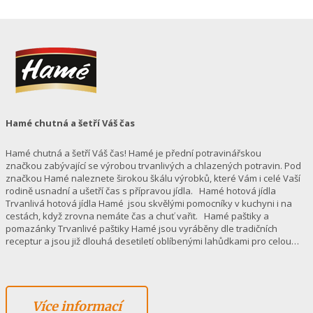
Hamé chutná a šetří Váš čas
Hamé chutná a šetří Váš čas! Hamé je přední potravinářskou
značkou zabývající se výrobou trvanlivých a chlazených potravin. Pod
značkou Hamé naleznete širokou škálu výrobků, které Vám i celé Vaší
rodině usnadní a ušetří čas s přípravou jídla. Hamé hotová jídla
Trvanlivá hotová jídla Hamé jsou skvělými pomocníky v kuchyni i na
cestách, když zrovna nemáte čas a chuť vařit. Hamé paštiky a
pomazánky Trvanlivé paštiky Hamé jsou vyráběny dle tradičních
receptur a jsou již dlouhá desetiletí oblíbenými lahůdkami pro celou…
Více informací