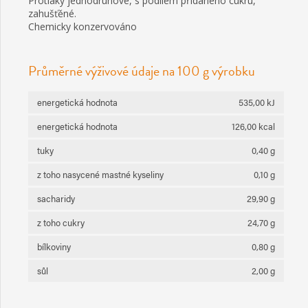
Protlaky jednodruhové, s podílem přidaného cukru,
zahušťěné.
Chemicky konzervováno
Průměrné výživové údaje na 100 g výrobku
energetická hodnota
535,00 kJ
energetická hodnota
126,00 kcal
tuky
0,40 g
z toho nasycené mastné kyseliny
0,10 g
sacharidy
29,90 g
z toho cukry
24,70 g
bílkoviny
0,80 g
sůl
2,00 g