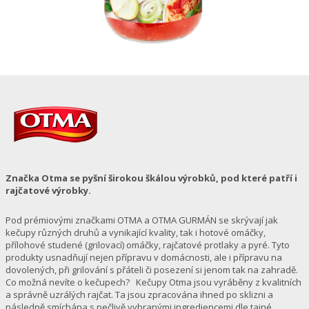
Značka Otma se pyšní širokou škálou výrobků, pod které patří i
rajčatové výrobky.
Pod prémiovými značkami OTMA a OTMA GURMÁN se skrývají jak
kečupy různých druhů a vynikající kvality, tak i hotové omáčky,
přílohové studené (grilovací) omáčky, rajčatové protlaky a pyré. Tyto
produkty usnadňují nejen přípravu v domácnosti, ale i přípravu na
dovolených, při grilování s přáteli či posezení si jenom tak na zahradě.
Co možná nevíte o kečupech? Kečupy Otma jsou vyráběny z kvalitních
a správně uzrálých rajčat. Ta jsou zpracována ihned po sklizni a
následně smíchána s pečlivě vybranými ingrediencemi dle tajné…