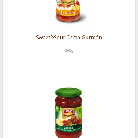
Sweet&Sour Otma Gurmán
350g