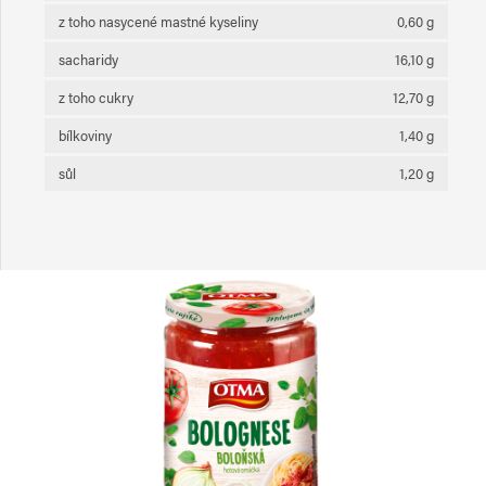
z toho nasycené mastné kyseliny
0,60 g
sacharidy
16,10 g
z toho cukry
12,70 g
bílkoviny
1,40 g
sůl
1,20 g