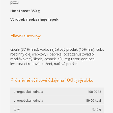
pizzu.
Hmotnost:
350 g
Výrobek neobsahuje lepek.
Hlavní suroviny:
cibule (37 % hm.), voda, rajčatový protlak (15% hm), cukr,
rostlinný olej (řepkový), paprika, ocet,zahušťovadlo:
modifikovaný škrob, česnek, sůl, regulátor kyselosti:
kyselina citronová, koření, naťová petržel.
Průměrné výživové údaje na 100 g výrobku
energetická hodnota
498,00 kJ
energetická hodnota
119,00 kcal
tuky
5,40 g