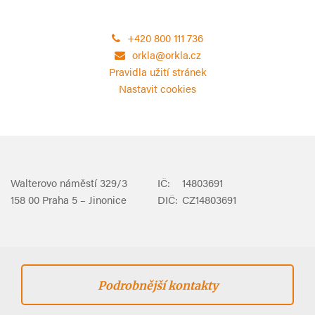
+420 800 111 736
orkla@orkla.cz
Pravidla užití stránek
Nastavit cookies
Walterovo náměstí 329/3
IČ:
14803691
158 00 Praha 5 – Jinonice
DIČ:
CZ14803691
Podrobnější kontakty