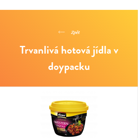
Zpět
Trvanlivá hotová jídla v
doypacku