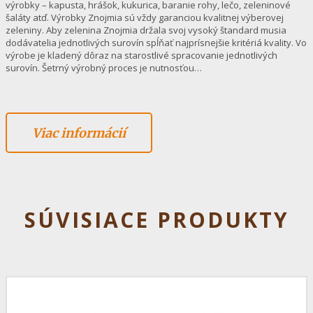
výrobky – kapusta, hrášok, kukurica, baranie rohy, lečo, zeleninové
šaláty atď. Výrobky Znojmia sú vždy garanciou kvalitnej výberovej
zeleniny. Aby zelenina Znojmia držala svoj vysoký štandard musia
dodávatelia jednotlivých surovín spĺňať najprísnejšie kritériá kvality. Vo
výrobe je kladený dôraz na starostlivé spracovanie jednotlivých
surovín. Šetrný výrobný proces je nutnosťou…
Viac informácií
SÚVISIACE PRODUKTY