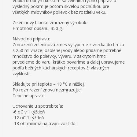
Vďaka drobným kúskom sa zelenina rýchlo pripraví a
výsledný pokrm je potom skvelou pochúťkou pre
všetkých milovníkov polievok bez rozdielu veku.
Zeleninový hlboko zmrazený výrobok.
Hmotnosť obsahu: 350 g.
Návod na prípravu:
Zmrazenú zeleninovú zmes vysypeme z vrecka do hrnca
s 250 ml vriacej osolenej vody alebo pridáme potrebné
množstvo do polievky, vývaru. V zakrytom hrnci
privedieme do varu, krátko povaríme a ďalej upravujeme
podľa bežných kuchárskych receptov či vlastných
zvyklostí.
Skladujte pri teplote – 18 °C a nižšej.
Po rozmrazení znovu nezmrazujte!
Tepelne upravte!
Uchovanie u spotrebiteľa:
-6 oC v 1 týždeň
-12 oC 1 týždeň
-18 oC minimálna trvanlivosť do: