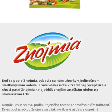
Keď sa povie Znojmia, vybavia sa nám uhorky v jedinečnom
sladkokyslom náleve. Práve vďaka úcte k tradičnej receptúre a
chuti patrí Znojmia k najobľúbenejším značkám nielen na
slovenskom trhu.
Domácu chuť nálevu podľa utajeného receptu nemožno ničím nahradiť.
Dnes pod značkou Znojmia sú však vyrábané aj ďalšie úspešné