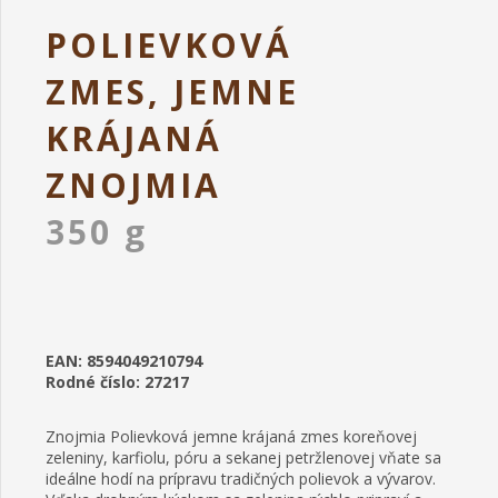
POLIEVKOVÁ
ZMES, JEMNE
KRÁJANÁ
ZNOJMIA
350 g
EAN: 8594049210794
Rodné číslo: 27217
Znojmia Polievková jemne krájaná zmes koreňovej
zeleniny, karfiolu, póru a sekanej petržlenovej vňate sa
ideálne hodí na prípravu tradičných polievok a vývarov.