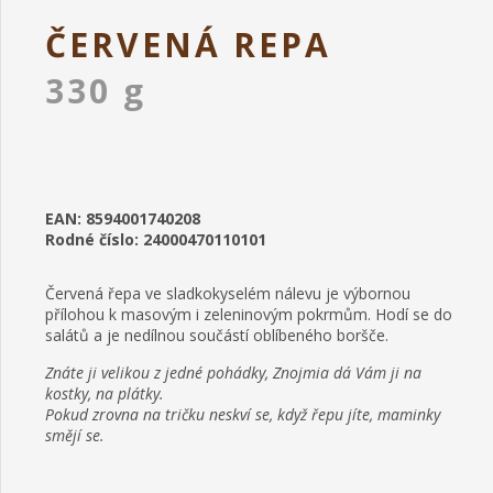
ČERVENÁ REPA
330 g
EAN: 8594001740208
Rodné číslo: 24000470110101
Červená řepa ve sladkokyselém nálevu je výbornou
přílohou k masovým i zeleninovým pokrmům. Hodí se do
salátů a je nedílnou součástí oblíbeného boršče.
Znáte ji velikou z jedné pohádky, Znojmia dá Vám ji na
kostky, na plátky.
Pokud zrovna na tričku neskví se, když řepu jíte, maminky
smějí se.