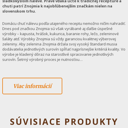
sladkokyslom náleve. Práve vďaka úcte k tradičnej receptúre a
chuti patrí Znojmia k najobľúbenejším značkám nielen na
slovenskom trhu.
Domácu chuť nálevu podľa utajeného receptu nemožno ničím nahradiť.
Dnes pod značkou Znojmia sú však vyrábané aj ďalšie úspešné
výrobky – kapusta, hrášok, kukurica, baranie rohy, lečo, zeleninové
šaláty atď. Výrobky Znojmia sú vždy garanciou kvalitnej výberovej
zeleniny. Aby zelenina Znojmia držala svoj vysoký štandard musia
dodávatelia jednotlivých surovín spĺňať najprísnejšie kritériá kvality. Vo
výrobe je kladený dôraz na starostlivé spracovanie jednotlivých
surovín. Šetrný výrobný proces je nutnosťou…
Viac informácií
SÚVISIACE PRODUKTY