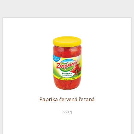
Paprika červená řezaná
660 g