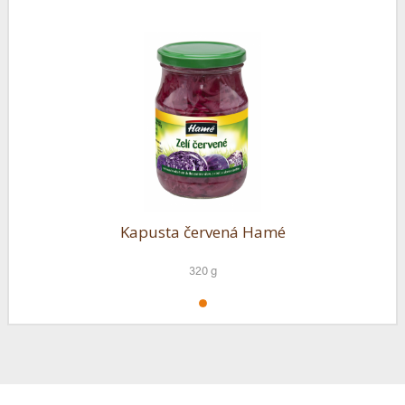
Kapusta červená Hamé
320 g