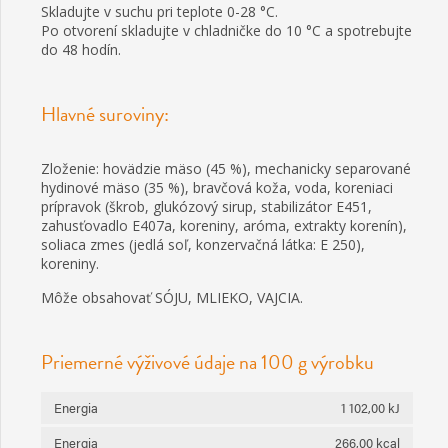
Skladujte v suchu pri teplote 0-28 °C.
Po otvorení skladujte v chladničke do 10 °C a spotrebujte
do 48 hodín.
Hlavné suroviny:
Zloženie: hovädzie mäso (45 %), mechanicky separované
hydinové mäso (35 %), bravčová koža, voda, koreniaci
prípravok (škrob, glukózový sirup, stabilizátor E451,
zahusťovadlo E407a, koreniny, aróma, extrakty korenín),
soliaca zmes (jedlá soľ, konzervačná látka: E 250),
koreniny.
Môže obsahovať SÓJU, MLIEKO, VAJCIA.
Priemerné výživové údaje na 100 g výrobku
Energia
1 102,00 kJ
Energia
266,00 kcal