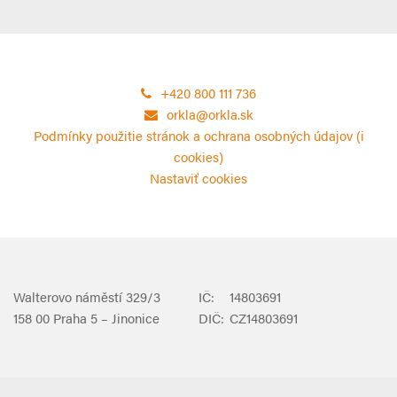
+420 800 111 736
orkla@orkla.sk
Podmínky použitie stránok a ochrana osobných údajov (i
cookies)
Nastaviť cookies
Walterovo náměstí 329/3
IČ:
14803691
158 00 Praha 5 – Jinonice
DIČ:
CZ14803691