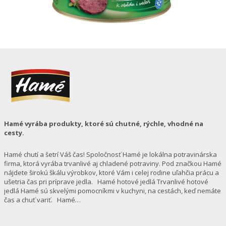
Hamé vyrába produkty, ktoré sú chutné, rýchle, vhodné na
cesty.
Hamé chutí a šetrí Váš čas! Spoločnosť Hamé je lokálna potravinárska
firma, ktorá vyrába trvanlivé aj chladené potraviny. Pod značkou Hamé
nájdete širokú škálu výrobkov, ktoré Vám i celej rodine uľahčia prácu a
ušetria čas pri príprave jedla. Hamé hotové jedlá Trvanlivé hotové
jedlá Hamé sú skvelými pomocníkmi v kuchyni, na cestách, keď nemáte
čas a chuť variť. Hamé…