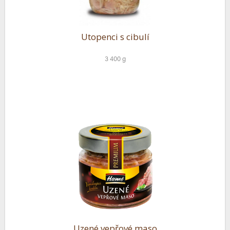
Utopenci s cibulí
3 400 g
Uzené vepřové maso