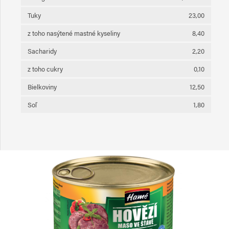
Tuky
23,00
z toho nasýtené mastné kyseliny
8,40
Sacharidy
2,20
z toho cukry
0,10
Bielkoviny
12,50
Soľ
1,80