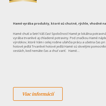
Hamé vyrába produkty, ktoré sú chutné, rýchle, vhodné na
Hamé chutí a šetrí Váš čas! Spoločnosť Hamé je lokálna potraviná
vyrába trvanlivé aj chladené potraviny. Pod značkou Hamé nájde
výrobkov, ktoré Vám i celej rodine uľahčia prácu a ušetria čas pr
hotové jedlá Trvanlivé hotové jedlá Hamé sú skvelými pomocníkm
cestách, keď nemáte čas a chuť variť. Hamé…
Viac informácií