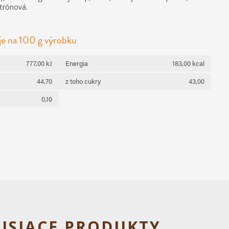
itrónová.
je na 100 g výrobku
777,00 kJ
Energia
183,00 kcal
44,70
z toho cukry
43,00
0,10
ISIACE PRODUKTY