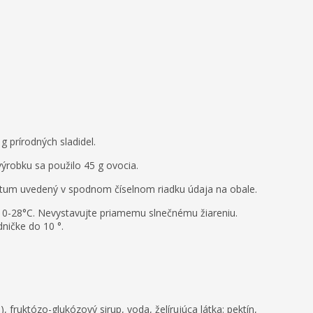
 prírodných sladidel.
ýrobku sa použilo 45 g ovocia.
dátum uvedený v spodnom číselnom riadku údaja na obale.
te 0-28°C. Nevystavujte priamemu slnečnému žiareniu.
dničke do 10 °.
, fruktózo-glukózový sirup, voda, želírujúca látka: pektín,