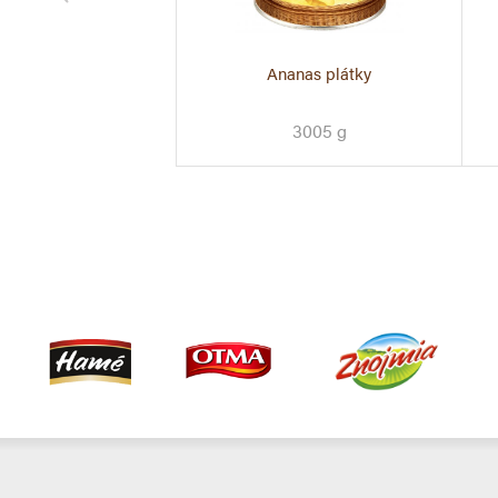
ový kompot - bez
Ananas plátky
daného cukru
3005 g
3 300 g