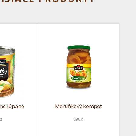
né lúpané
Meruňkový kompot
g
690 g