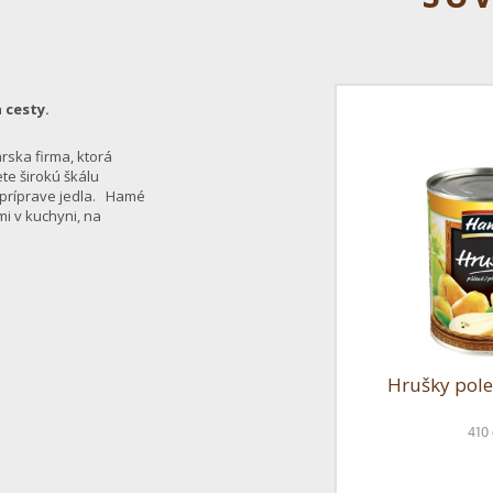
 cesty.
rska firma, ktorá
te širokú škálu
i príprave jedla. Hamé
i v kuchyni, na
Hrušky pole
410 