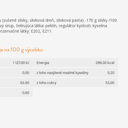
 (sušené slivky, slivková dreň, slivková pasta) -170 g slivky /100
 sirup, želírujúca látka: pektín, regulátor kyslosti: kyselina
onzervačné látky: E202, E211.
je na 100 g výrobku
1 127,00 kJ
Energia
266,00 kcal
0,50
z toho nasýtené mastné kyseliny
0,20
62,90
z toho cukry
53,00
0,90