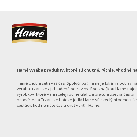
Hamé vyrába produkty, ktoré sú chutné, rýchle, vhodné na
Hamé chutí a šetrí Váš čas! Spoločnosť Hamé je lokálna potraviná
vyrába trvanlivé aj chladené potraviny. Pod značkou Hamé nájde
výrobkov, ktoré Vám i celej rodine uľahčia prácu a ušetria čas pr
hotové jedlá Trvanlivé hotové jedlá Hamé sú skvelými pomocníkm
cestách, keď nemáte čas a chuť variť. Hamé…