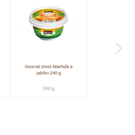
Ovocná zmes Marhuľa a
Ovocná nátierka
Extra Jam Me
jablko 240 g
méně sladký 
a jablko 26
240 g
450 g
260g