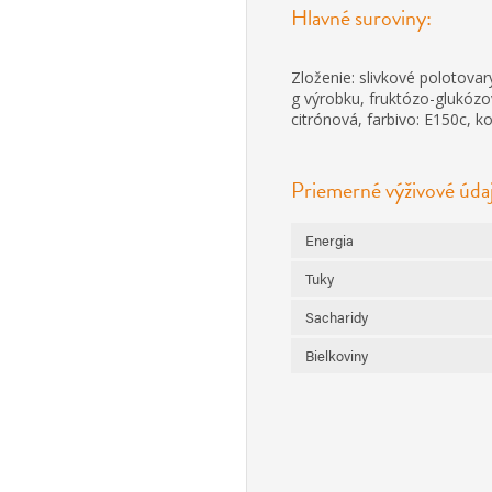
Hlavné suroviny:
Zloženie: slivkové polotovary
g výrobku, fruktózo-glukózový
citrónová, farbivo: E150c, k
Priemerné výživové úda
Energia
Tuky
Sacharidy
Bielkoviny