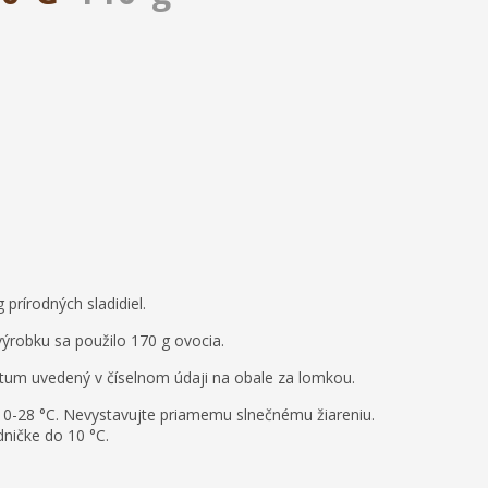
prírodných sladidiel.
ýrobku sa použilo 170 g ovocia.
átum uvedený v číselnom údaji na obale za lomkou.
te 0-28 °C. Nevystavujte priamemu slnečnému žiareniu.
dničke do 10 °C.