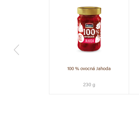
vý lekvár rum a
100 % ovocná Jahoda
škorica
230 g
440g