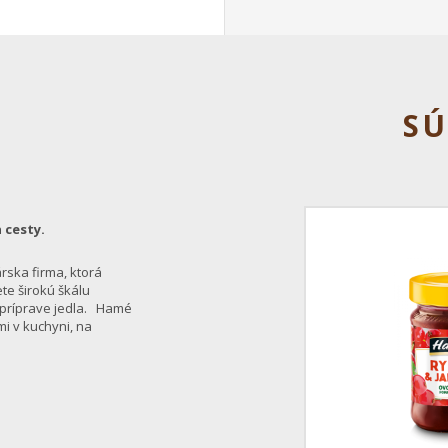
SÚ
 cesty.
rska firma, ktorá
te širokú škálu
i príprave jedla. Hamé
i v kuchyni, na