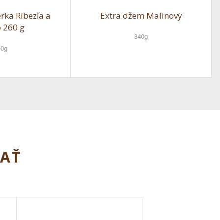
rka Ríbezľa a
Extra džem Malinový
o 260 g
340g
60g
MAŤ