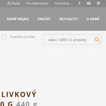
Hľadať
Pre odberateľov
Slovenčina
HAMÉ MÁJKA
ZNAČKY
AKTUALITY
O HAMÉ
Trvanlivé výrobky
SLIVKOVÝ
40 G
440 g